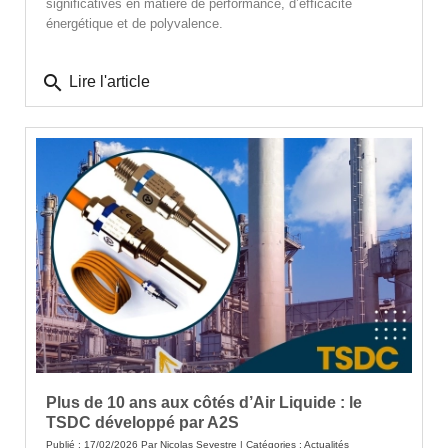
significatives en matière de performance, d’efficacité
énergétique et de polyvalence.
search
Lire l'article
Plus de 10 ans aux côtés d’Air Liquide : le
TSDC développé par A2S
Publié : 17/02/2026 Par
Nicolas Sevestre
| Catégories :
Actualités