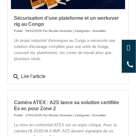
Sécurisation d'une plateforme et un workover
rig au Congo
Publié : 06/02/2026 Par
Nicolas Sevestre
| Catégories :
Actualités
Un projet industriel d'envergure au Congo a nécessité une
solution d'éclairage complète pour une unité de forage,
couvrant les plateformes, les zones de travail ainsi que
plusieurs skids.
search
Lire l'article
Caméra ATEX : A2S lance sa solution certifiée
Ex ec pour Zone 2
Publié : 27/01/2026 Par
Nicolas Sevestre
| Catégories :
Actualités
La mise en conformité ATEX est un enjeu critique. Avec la
caméra HL-814D-M-4.0MP, A2S devient signataire de sa