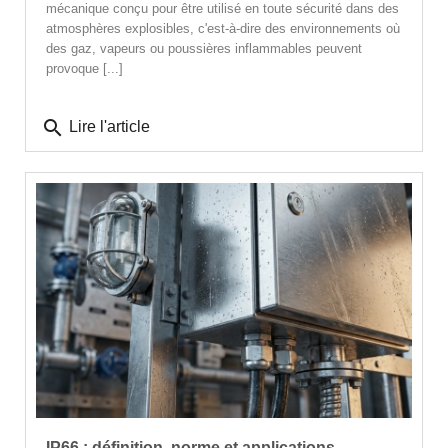
mécanique conçu pour être utilisé en toute sécurité dans des
atmosphères explosibles, c'est-à-dire des environnements où
des gaz, vapeurs ou poussières inflammables peuvent
provoque [...]
search
Lire l'article
IP66 : définition, norme et applications