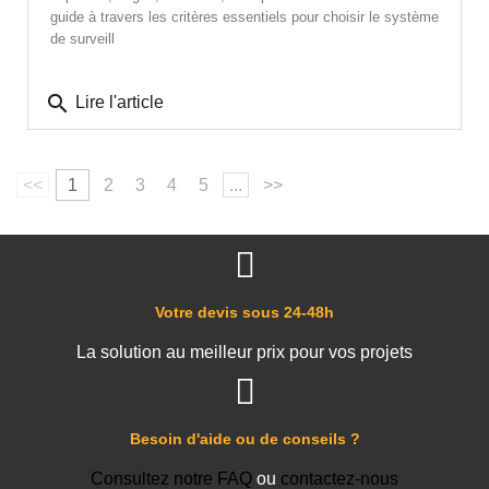
guide à travers les critères essentiels pour choisir le système
de surveill
search
Lire l'article
<<
1
2
3
4
5
...
>>
Votre devis sous 24-48h
La solution au meilleur prix pour vos projets
Besoin d'aide ou de conseils ?
Consultez notre FAQ
ou
contactez-nous