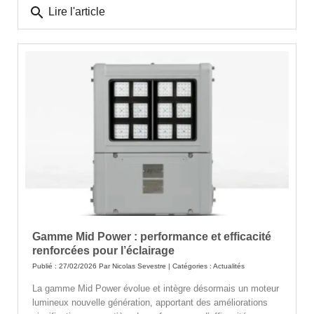
search
Lire l'article
Gamme Mid Power : performance et efficacité
renforcées pour l’éclairage
Publié : 27/02/2026 Par
Nicolas Sevestre
| Catégories :
Actualités
La gamme Mid Power évolue et intègre désormais un moteur
lumineux nouvelle génération, apportant des améliorations