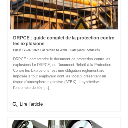
DRPCE : guide complet de la protection contre
les explosions
Publié : 22/07/2026 Par
Nicolas Sevestre
| Catégories :
Actualités
DRPCE : comprendre le document de protection contre les
explosions Le DRPCE, ou Document Relatif à la Protection
Contre les Explosions, est une obligation réglementaire
imposée à tout employeur dont les locaux présentent un
risque d'atmosphère explosive (ATEX). Il synthétise
l'ensemble de l'év [...]
search
Lire l'article