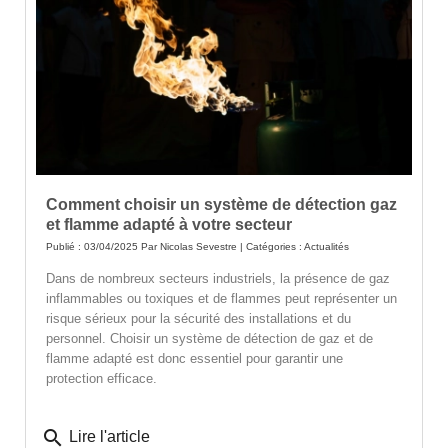
Comment choisir un système de détection gaz
et flamme adapté à votre secteur
Publié : 03/04/2025 Par
Nicolas Sevestre
| Catégories :
Actualités
Dans de nombreux secteurs industriels, la présence de gaz
inflammables ou toxiques et de flammes peut représenter un
risque sérieux pour la sécurité des installations et du
personnel. Choisir un système de détection de gaz et de
flamme adapté est donc essentiel pour garantir une
protection efficace.
search
Lire l'article