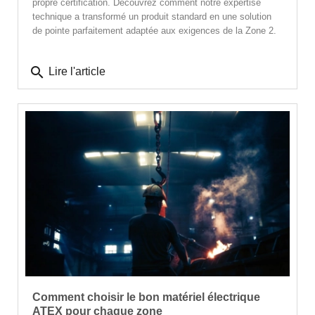
propre certification. Découvrez comment notre expertise
technique a transformé un produit standard en une solution
de pointe parfaitement adaptée aux exigences de la Zone 2.
search
Lire l'article
Comment choisir le bon matériel électrique
ATEX pour chaque zone