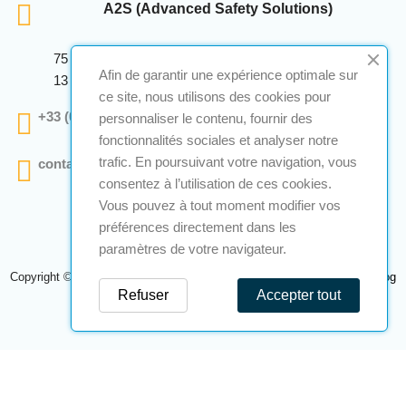
A2S (Advanced Safety Solutions)
75 Avenue Marcellin Berthelot Anthelios Bâtiment E
Afin de garantir une expérience optimale sur
13 290 Aix En Provence
ce site, nous utilisons des cookies pour
+33 (0)4 12 28 00 69
personnaliser le contenu, fournir des
fonctionnalités sociales et analyser notre
trafic. En poursuivant votre navigation, vous
contact@a2s-atex.com
consentez à l’utilisation de ces cookies.
Vous pouvez à tout moment modifier vos
préférences directement dans les
paramètres de votre navigateur.
Copyright © 2026 A2S Atex. Tous droits réservés. Une réalisation
Navilog
Refuser
Accepter tout