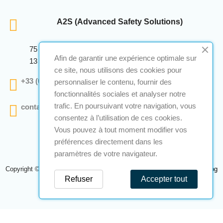
A2S (Advanced Safety Solutions)
75 Avenue Marcellin Berthelot Anthelios Bâtiment E
Afin de garantir une expérience optimale sur
13 290 Aix En Provence
ce site, nous utilisons des cookies pour
+33 (0)4 12 28 00 69
personnaliser le contenu, fournir des
fonctionnalités sociales et analyser notre
trafic. En poursuivant votre navigation, vous
contact@a2s-atex.com
consentez à l’utilisation de ces cookies.
Vous pouvez à tout moment modifier vos
préférences directement dans les
paramètres de votre navigateur.
Copyright © 2026 A2S Atex. Tous droits réservés. Une réalisation
Navilog
Refuser
Accepter tout