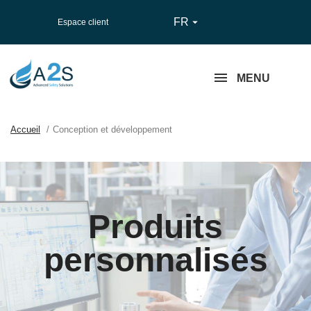
FR

Espace client
MENU
Accueil
Conception et développement
Produits
personnalisés