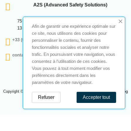
A2S (Advanced Safety Solutions)
75 Avenue Marcellin Berthelot Anthelios Bâtiment E
Afin de garantir une expérience optimale sur
13 290 Aix En Provence
ce site, nous utilisons des cookies pour
+33 (0)4 12 28 00 69
personnaliser le contenu, fournir des
fonctionnalités sociales et analyser notre
trafic. En poursuivant votre navigation, vous
contact@a2s-atex.com
consentez à l’utilisation de ces cookies.
Vous pouvez à tout moment modifier vos
préférences directement dans les
paramètres de votre navigateur.
Copyright © 2026 A2S Atex. Tous droits réservés. Une réalisation
Navilog
Refuser
Accepter tout