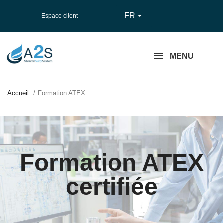
FR

Espace client
MENU
Accueil
Formation ATEX
Formation ATEX
certifiée