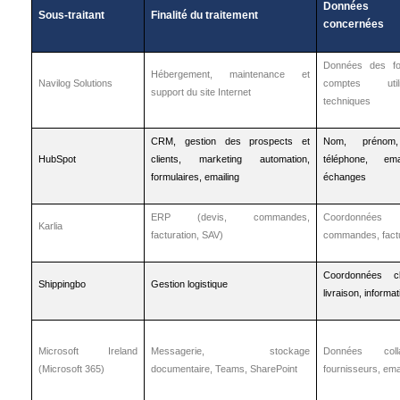
Données 
Sous-traitant
Finalité du traitement
concernées
Données des for
Hébergement, maintenance et
Navilog Solutions
comptes utili
support du site Internet
techniques
CRM, gestion des prospects et
Nom, prénom, 
HubSpot
clients, marketing automation,
téléphone, em
formulaires, emailing
échanges
ERP (devis, commandes,
Coordonnées c
Karlia
facturation, SAV)
commandes, fact
Coordonnées c
Shippingbo
Gestion logistique
livraison, inform
Microsoft Ireland
Messagerie, stockage
Données colla
(Microsoft 365)
documentaire, Teams, SharePoint
fournisseurs, ema