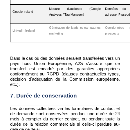
Mesure d'audience (Google
Données de na
Google Ireland
Analytics / Tag Manager)
adresse IP pseu
Génération de leads et campagnes
Coordonnées p
LinkedIn Ireland
marketing
prospects
Dans le cas où des données seraient transférées vers un
pays hors Union Européenne, A2S s'assure que ce
transfert est encadré par des garanties appropriées
conformément au RGPD (clauses contractuelles types,
décision d'adéquation de la Commission européenne,
etc.).
7. Durée de conservation
Les données collectées via les formulaires de contact et
de demande sont conservées pendant une durée de 24
mois à compter du dernier contact, ou pendant toute la
durée de la relation commerciale si celle-ci perdure au-
delà de ce délai.