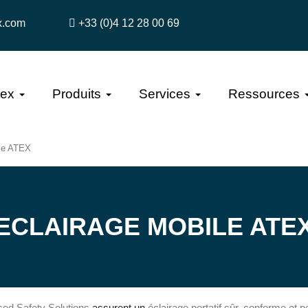
x.com
+33 (0)4 12 28 00 69
tex
Produits
Services
Ressources
ile ATEX
ECLAIRAGE MOBILE ATE
ed Safety Solutions
assurent un
éclairage portatif sûr, conforme et 