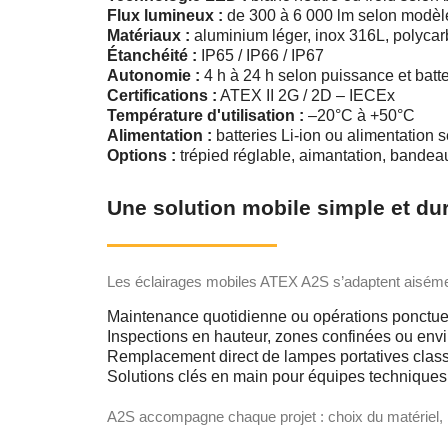
Flux lumineux :
de 300 à 6 000 lm selon modèle
Matériaux :
aluminium léger, inox 316L, polycar
Étanchéité :
IP65 / IP66 / IP67
Autonomie :
4 h à 24 h selon puissance et batte
Certifications :
ATEX II 2G / 2D – IECEx
Température d'utilisation :
–20°C à +50°C
Alimentation :
batteries Li-ion ou alimentation 
Options :
trépied réglable, aimantation, bande
Une solution mobile simple et du
Les éclairages mobiles ATEX A2S s’adaptent aisément 
Maintenance quotidienne ou opérations ponctue
Inspections en hauteur, zones confinées ou envi
Remplacement direct de lampes portatives cla
Solutions clés en main pour équipes techniques 
A2S accompagne chaque projet : choix du matériel, p