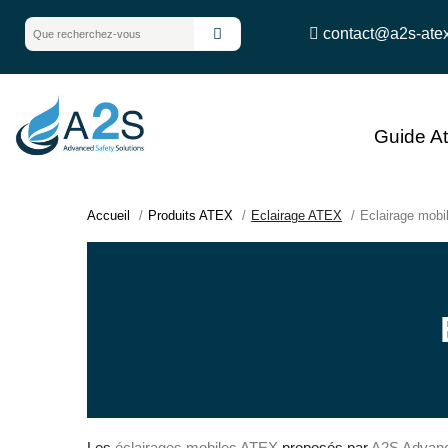
contact@a2s-ate
Guide A
Accueil
Produits ATEX
Eclairage ATEX
Eclairage mob
Les
éclairages mobiles ATEX
proposés par
A2S Advanc