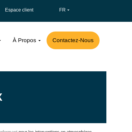
Espace client
FR

À Propos
Contactez-Nous
X
performant
pour les interventions en atmosphères