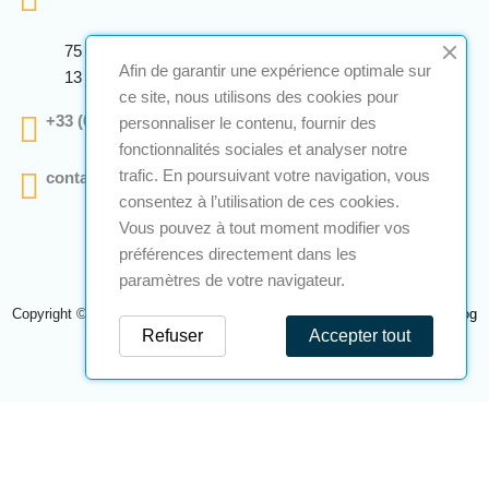
75 Avenue Marcellin Berthelot Anthelios Bâtiment E
Afin de garantir une expérience optimale sur
13 290 Aix En Provence
ce site, nous utilisons des cookies pour
+33 (0)4 12 28 00 69
personnaliser le contenu, fournir des
fonctionnalités sociales et analyser notre
trafic. En poursuivant votre navigation, vous
contact@a2s-atex.com
consentez à l’utilisation de ces cookies.
Vous pouvez à tout moment modifier vos
préférences directement dans les
paramètres de votre navigateur.
Copyright © 2026 A2S Atex. Tous droits réservés. Une réalisation
Navilog
Refuser
Accepter tout