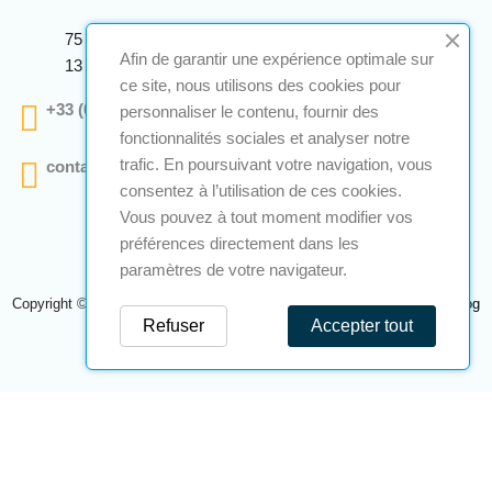
75 Avenue Marcellin Berthelot Anthelios Bâtiment E
Afin de garantir une expérience optimale sur
13 290 Aix En Provence
ce site, nous utilisons des cookies pour
+33 (0)4 12 28 00 69
personnaliser le contenu, fournir des
fonctionnalités sociales et analyser notre
trafic. En poursuivant votre navigation, vous
contact@a2s-atex.com
consentez à l’utilisation de ces cookies.
Vous pouvez à tout moment modifier vos
préférences directement dans les
paramètres de votre navigateur.
Copyright © 2026 A2S Atex. Tous droits réservés. Une réalisation
Navilog
Refuser
Accepter tout