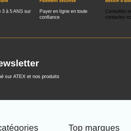
faire
Paiement sécurisé
Besoin d'aid
e 3 à 5 ANS sur
Payer en ligne en toute
Consultez n
s
confiance
contactez-n
ewsletter
mé sur ATEX et nos produits
catégories
Top marques