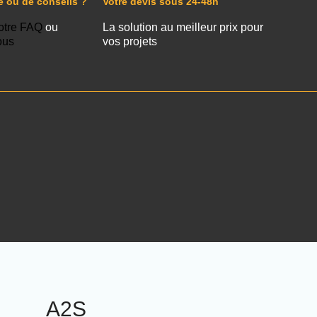
e ou de conseils ?
Votre devis sous 24-48h
otre FAQ
ou
La solution au meilleur prix pour
ous
vos projets
A2S