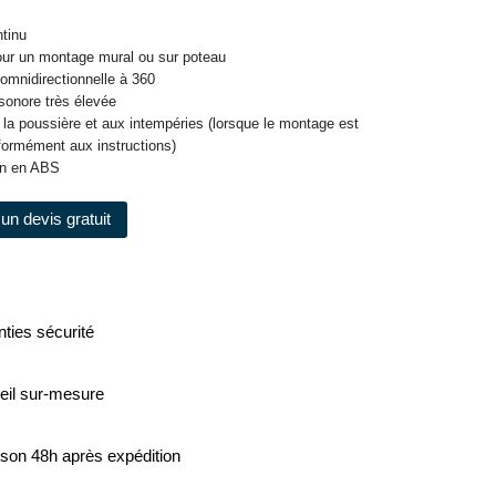
ntinu
our un montage mural ou sur poteau
 omnidirectionnelle à 360
sonore très élevée
à la poussière et aux intempéries (lorsque le montage est
formément aux instructions)
on en ABS
un devis gratuit
ties sécurité
eil sur-mesure
ison 48h après expédition