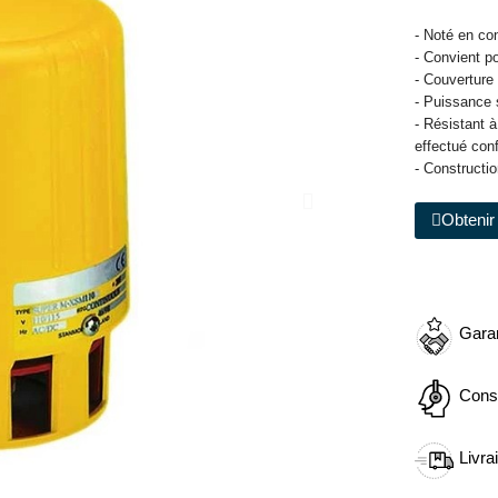
- Noté en co
- Convient p
- Couverture
- Puissance 
- Résistant 
effectué con
- Constructi
Obtenir 
Garan
Cons
Livra