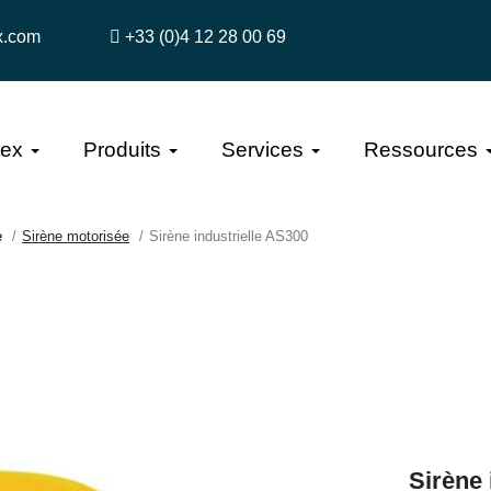
x.com
+33 (0)4 12 28 00 69
tex
Produits
Services
Ressources
e
Sirène motorisée
Sirène industrielle AS300
Sirène 