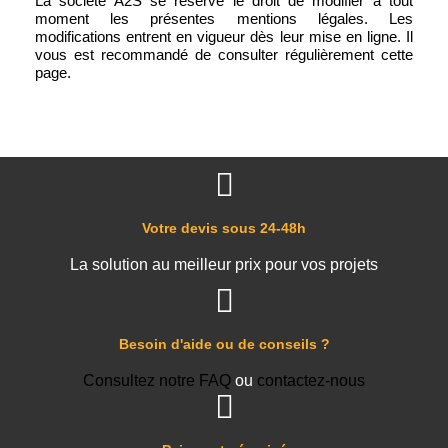
La société A2S se réserve le droit de modifier à tout
moment les présentes mentions légales. Les
modifications entrent en vigueur dès leur mise en ligne. Il
vous est recommandé de consulter régulièrement cette
page.
Votre devis sous 24-48h
La solution au meilleur prix pour vos projets
Besoin d'aide ou de conseils ?
Consultez notre FAQ
ou
contactez-nous