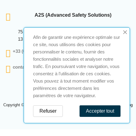
A2S (Advanced Safety Solutions)
75 Avenue Marcellin Berthelot Anthelios Bâtiment E
Afin de garantir une expérience optimale sur
13 290 Aix En Provence
ce site, nous utilisons des cookies pour
+33 (0)4 12 28 00 69
personnaliser le contenu, fournir des
fonctionnalités sociales et analyser notre
trafic. En poursuivant votre navigation, vous
contact@a2s-atex.com
consentez à l’utilisation de ces cookies.
Vous pouvez à tout moment modifier vos
préférences directement dans les
paramètres de votre navigateur.
Copyright © 2026 A2S Atex. Tous droits réservés. Une réalisation
Navilog
Refuser
Accepter tout