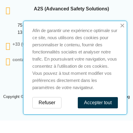
A2S (Advanced Safety Solutions)
75 Avenue Marcellin Berthelot Anthelios Bâtiment E
Afin de garantir une expérience optimale sur
13 290 Aix En Provence
ce site, nous utilisons des cookies pour
+33 (0)4 12 28 00 69
personnaliser le contenu, fournir des
fonctionnalités sociales et analyser notre
trafic. En poursuivant votre navigation, vous
contact@a2s-atex.com
consentez à l’utilisation de ces cookies.
Vous pouvez à tout moment modifier vos
préférences directement dans les
paramètres de votre navigateur.
Copyright © 2026 A2S Atex. Tous droits réservés. Une réalisation
Navilog
Refuser
Accepter tout