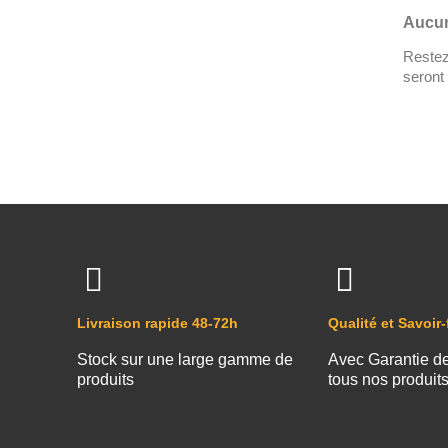
Aucun
Restez 
seront 
Livraison rapide 48-72h
Qualité et Savoir-
Stock sur une large gamme de
Avec Garantie d
produits
tous nos produit