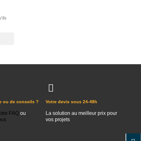
'ils
e ou de conseils ?
Votre devis sous 24-48h
otre FAQ
ou
La solution au meilleur prix pour
ous
vos projets