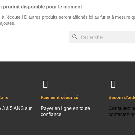
 produit disponible pour le moment
à l'écoute ! D'autres produits seront affichés ici au fur et à mesure qu
ajoutés.
search
faire
Paiement sécurisé
Besoin d'aid
e 3 à 5 ANS sur
Payer en ligne en toute
Consultez n
s
confiance
contactez-n