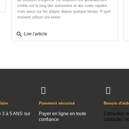
visible sur le long des autoroutes et des voies rapides,
mais aussi sur les plages depuis quelque temps. À quel
moment utiliser une borne
search
Lire l'article
faire
Paiement sécurisé
Besoin d'aid
e 3 à 5 ANS sur
Payer en ligne en toute
Consultez n
s
confiance
contactez-n