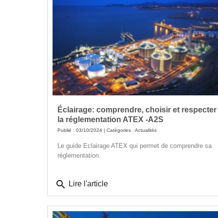
Éclairage: comprendre, choisir et respecter
la réglementation ATEX -A2S
Publié : 03/10/2024 | Catégories :
Actualités
Le guide Eclairage ATEX qui permet de comprendre sa
réglementation.
search
Lire l'article