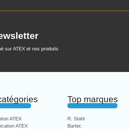
ewsletter
mé sur ATEX et nos produits
catégories
Top marques
ation ATEX
R. Stahl
cation ATEX
Bartec