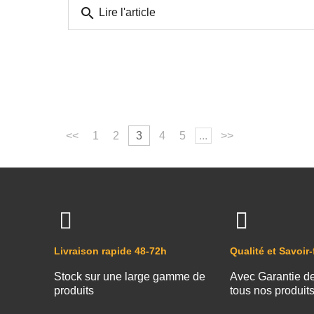
search
Lire l'article
<<
1
2
3
4
5
...
>>
Livraison rapide 48-72h
Qualité et Savoir-
Stock sur une large gamme de
Avec Garantie d
produits
tous nos produit