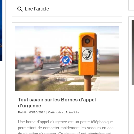
search
Lire l'article
Tout savoir sur les Bornes d'appel
d'urgence
Publié : 03/10/2024 | Catégories :
Actualités
Une borne d’appel d’urgence est un poste téléphonique
permettant de contacter rapidement les secours en cas
de situation d’urgence. Ce dispositif est généralement