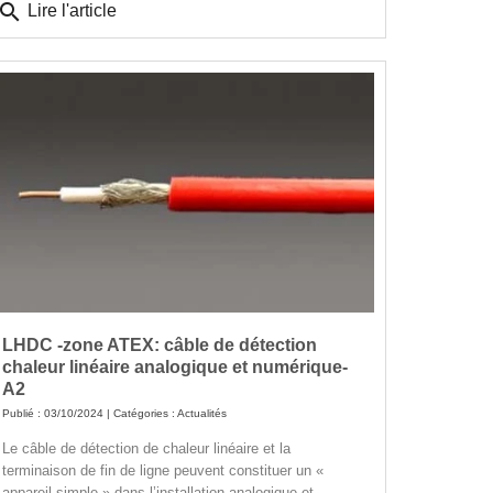
search
Lire l'article
LHDC -zone ATEX: câble de détection
chaleur linéaire analogique et numérique-
A2
Publié : 03/10/2024 | Catégories :
Actualités
Le câble de détection de chaleur linéaire et la
terminaison de fin de ligne peuvent constituer un «
appareil simple » dans l’installation analogique et