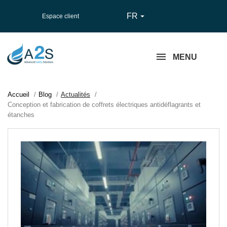
FR

Espace client
MENU
Accueil
Blog
Actualités
Conception et fabrication de coffrets électriques antidéflagrants et
étanches
Pub
:
04/10