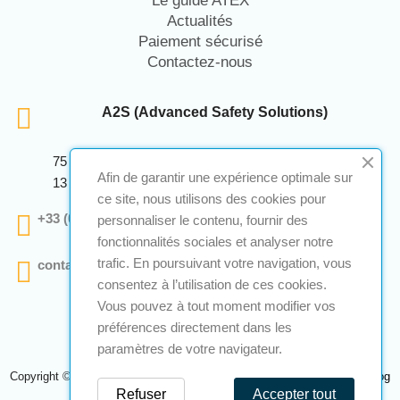
Le guide ATEX
Actualités
Paiement sécurisé
Contactez-nous
A2S (Advanced Safety Solutions)
75 Avenue Marcellin Berthelot Anthelios Bâtiment E
Afin de garantir une expérience optimale sur
13 290 Aix En Provence
ce site, nous utilisons des cookies pour
+33 (0)4 12 28 00 69
personnaliser le contenu, fournir des
fonctionnalités sociales et analyser notre
trafic. En poursuivant votre navigation, vous
contact@a2s-atex.com
consentez à l’utilisation de ces cookies.
Vous pouvez à tout moment modifier vos
préférences directement dans les
paramètres de votre navigateur.
Copyright © 2026 A2S Atex. Tous droits réservés. Une réalisation
Navilog
Refuser
Accepter tout