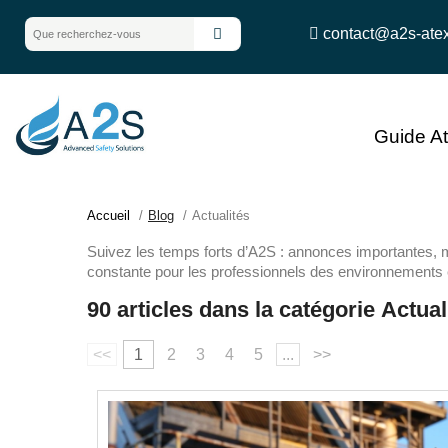
contact@a2s-ate
Guide A
Accueil
Blog
Actualités
Suivez les temps forts d’A2S : annonces importantes, m
constante pour les professionnels des environnements 
90 articles dans la catégorie Actual
<<
1
2
3
4
5
...
>>