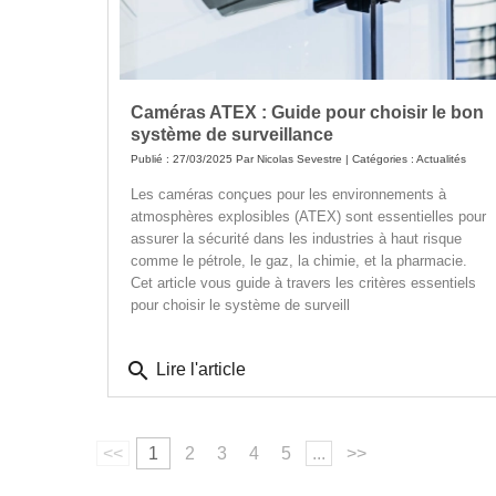
Caméras ATEX : Guide pour choisir le bon
système de surveillance
Publié : 27/03/2025 Par
Nicolas Sevestre
| Catégories :
Actualités
Les caméras conçues pour les environnements à
atmosphères explosibles (ATEX) sont essentielles pour
assurer la sécurité dans les industries à haut risque
comme le pétrole, le gaz, la chimie, et la pharmacie.
Cet article vous guide à travers les critères essentiels
pour choisir le système de surveill
search
Lire l'article
<<
1
2
3
4
5
...
>>