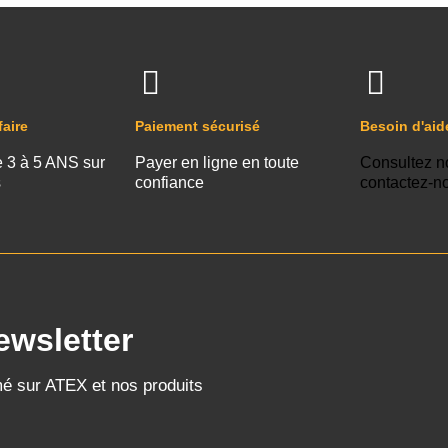
faire
Paiement sécurisé
Besoin d'aid
e 3 à 5 ANS sur
Payer en ligne en toute
Consultez n
s
confiance
contactez-n
ewsletter
mé sur ATEX et nos produits