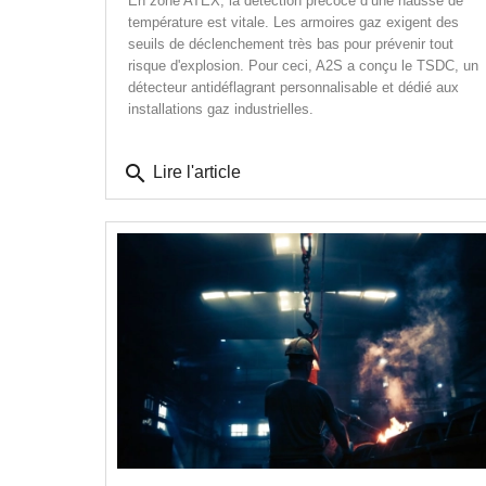
En zone ATEX, la détection précoce d’une hausse de
température est vitale. Les armoires gaz exigent des
seuils de déclenchement très bas pour prévenir tout
risque d'explosion. Pour ceci, A2S a conçu le TSDC, un
détecteur antidéflagrant personnalisable et dédié aux
installations gaz industrielles.
search
Lire l'article