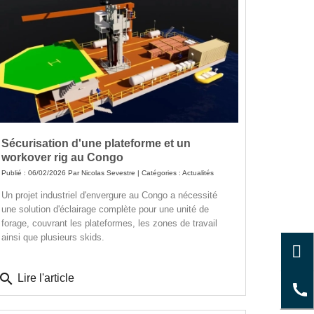
Sécurisation d'une plateforme et un
workover rig au Congo
Publié : 06/02/2026 Par
Nicolas Sevestre
| Catégories :
Actualités
Un projet industriel d'envergure au Congo a nécessité
une solution d'éclairage complète pour une unité de
forage, couvrant les plateformes, les zones de travail
ainsi que plusieurs skids.
search
Lire l'article