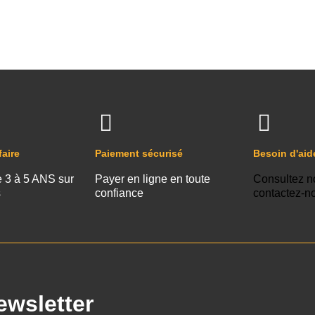
faire
Paiement sécurisé
Besoin d'aid
e 3 à 5 ANS sur
Payer en ligne en toute
Consultez n
s
confiance
contactez-n
ewsletter