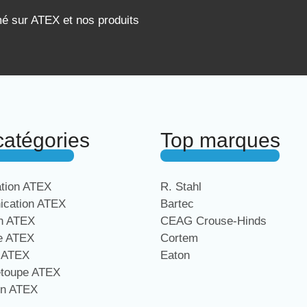
mé sur ATEX et nos produits
catégories
Top marques
ation ATEX
R. Stahl
cation ATEX
Bartec
on ATEX
CEAG Crouse-Hinds
ge ATEX
Cortem
e ATEX
Eaton
étoupe ATEX
on ATEX