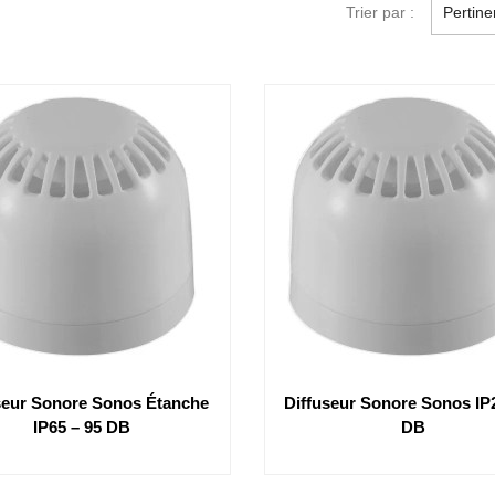
Trier par :
Pertin
seur Sonore Sonos Étanche
Diffuseur Sonore Sonos IP2
IP65 – 95 DB
DB