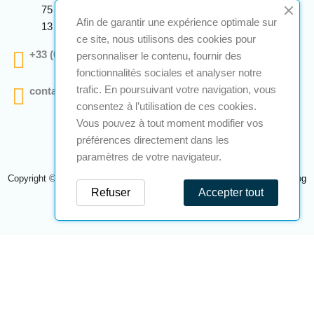
75 Avenue Marcellin Berthelot Anthelios Bâtiment E
Afin de garantir une expérience optimale sur
13 290 Aix En Provence
ce site, nous utilisons des cookies pour
+33 (0)4 12 28 00 69
personnaliser le contenu, fournir des
fonctionnalités sociales et analyser notre
trafic. En poursuivant votre navigation, vous
contact@a2s-atex.com
consentez à l’utilisation de ces cookies.
Vous pouvez à tout moment modifier vos
préférences directement dans les
paramètres de votre navigateur.
Copyright © 2026 A2S Atex. Tous droits réservés. Une réalisation
Navilog
Refuser
Accepter tout