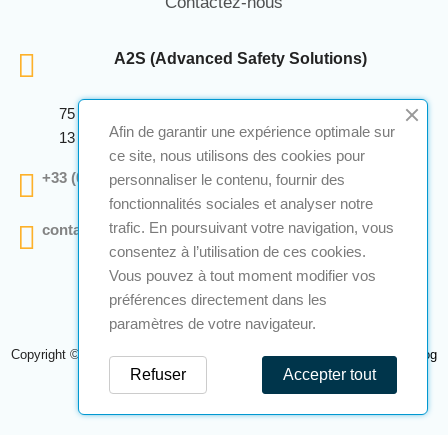
Contactez-nous
A2S (Advanced Safety Solutions)
75 Avenue Marcellin Berthelot Anthelios Bâtiment E
Afin de garantir une expérience optimale sur
13 290 Aix En Provence
ce site, nous utilisons des cookies pour
+33 (0)4 12 28 00 69
personnaliser le contenu, fournir des
fonctionnalités sociales et analyser notre
trafic. En poursuivant votre navigation, vous
contact@a2s-atex.com
consentez à l’utilisation de ces cookies.
Vous pouvez à tout moment modifier vos
préférences directement dans les
paramètres de votre navigateur.
Copyright © 2026 A2S Atex. Tous droits réservés. Une réalisation
Navilog
Refuser
Accepter tout