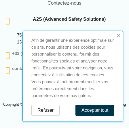
Contactez-nous
A2S (Advanced Safety Solutions)
75 Avenue Marcellin Berthelot Anthelios Bâtiment E
Afin de garantir une expérience optimale sur
13 290 Aix En Provence
ce site, nous utilisons des cookies pour
+33 (0)4 12 28 00 69
personnaliser le contenu, fournir des
fonctionnalités sociales et analyser notre
trafic. En poursuivant votre navigation, vous
contact@a2s-atex.com
consentez à l’utilisation de ces cookies.
Vous pouvez à tout moment modifier vos
préférences directement dans les
paramètres de votre navigateur.
Copyright © 2026 A2S Atex. Tous droits réservés. Une réalisation
Navilog
Refuser
Accepter tout