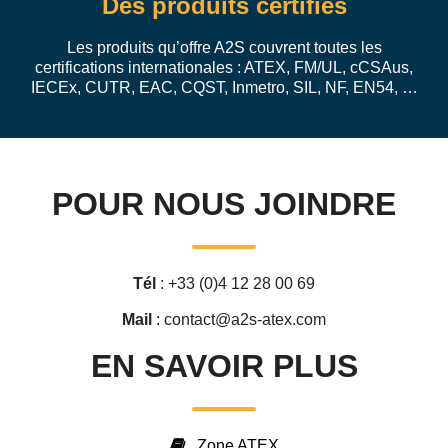
Des produits certifiés
Les produits qu’offre A2S couvrent toutes les
certifications internationales : ATEX, FM/UL, cCSAus,
IECEx, CUTR, EAC, CQST, Inmetro, SIL, NF, EN54, …
POUR NOUS JOINDRE
Tél
: +33 (0)4 12 28 00 69
Mail
: contact@a2s-atex.com
EN SAVOIR PLUS
Zone ATEX