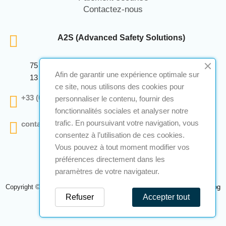
Contactez-nous
A2S (Advanced Safety Solutions)
75 Avenue Marcellin Berthelot Anthelios Bâtiment E
Afin de garantir une expérience optimale sur
13 290 Aix En Provence
ce site, nous utilisons des cookies pour
+33 (0)4 12 28 00 69
personnaliser le contenu, fournir des
fonctionnalités sociales et analyser notre
trafic. En poursuivant votre navigation, vous
contact@a2s-atex.com
consentez à l’utilisation de ces cookies.
Vous pouvez à tout moment modifier vos
préférences directement dans les
paramètres de votre navigateur.
Copyright © 2026 A2S Atex. Tous droits réservés. Une réalisation
Navilog
Refuser
Accepter tout