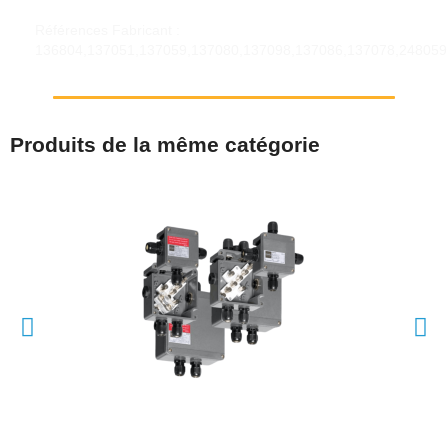
Références Fabricant :
136804,137051,137059,137080,137098,137086,137078,248059
Produits de la même catégorie