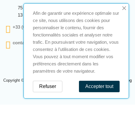
75 Avenue Marcellin Berthelot Anthelios Bâtiment E
Afin de garantir une expérience optimale sur
13 290 Aix En Provence
ce site, nous utilisons des cookies pour
+33 (0)4 12 28 00 69
personnaliser le contenu, fournir des
fonctionnalités sociales et analyser notre
trafic. En poursuivant votre navigation, vous
contact@a2s-atex.com
consentez à l’utilisation de ces cookies.
Vous pouvez à tout moment modifier vos
préférences directement dans les
paramètres de votre navigateur.
Copyright © 2026 A2S Atex. Tous droits réservés. Une réalisation
Navilog
Refuser
Accepter tout