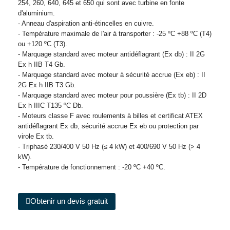
254, 260, 640, 645 et 650 qui sont avec turbine en fonte
d'aluminium.
- Anneau d'aspiration anti-étincelles en cuivre.
- Température maximale de l'air à transporter : -25 ºC +88 ºC (T4)
ou +120 ºC (T3).
- Marquage standard avec moteur antidéflagrant (Ex db) : II 2G
Ex h IIB T4 Gb.
- Marquage standard avec moteur à sécurité accrue (Ex eb) : II
2G Ex h IIB T3 Gb.
- Marquage standard avec moteur pour poussière (Ex tb) : II 2D
Ex h IIIC T135 ºC Db.
- Moteurs classe F avec roulements à billes et certificat ATEX
antidéflagrant Ex db, sécurité accrue Ex eb ou protection par
virole Ex tb.
- Triphasé 230/400 V 50 Hz (≤ 4 kW) et 400/690 V 50 Hz (> 4
kW).
- Température de fonctionnement : -20 ºC +40 ºC.
Obtenir un devis gratuit