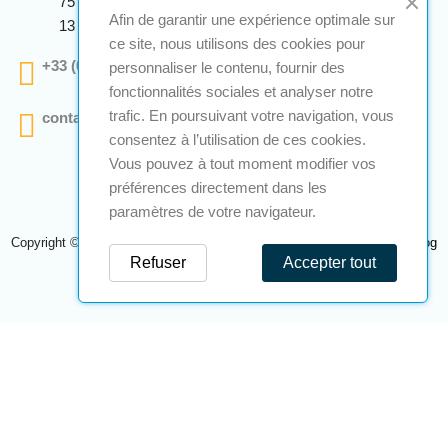
75 Avenue Marcellin Berthelot Anthelios Bâtiment E
Afin de garantir une expérience optimale sur
13 290 Aix En Provence
ce site, nous utilisons des cookies pour
+33 (0)4 12 28 00 69
personnaliser le contenu, fournir des
fonctionnalités sociales et analyser notre
trafic. En poursuivant votre navigation, vous
contact@a2s-atex.com
consentez à l’utilisation de ces cookies.
Vous pouvez à tout moment modifier vos
préférences directement dans les
paramètres de votre navigateur.
Copyright © 2026 A2S Atex. Tous droits réservés. Une réalisation
Navilog
Refuser
Accepter tout