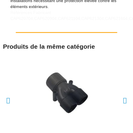
installations nécessitant une protection élevée contre les
éléments extérieurs.
Références Fabricant :
CAP620704,CAP620904,CAP621104,CAP621304,CAP621604,C
Produits de la même catégorie