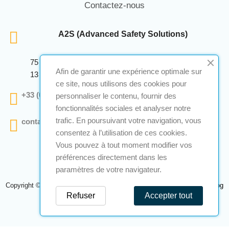
Contactez-nous
A2S (Advanced Safety Solutions)
75 Avenue Marcellin Berthelot Anthelios Bâtiment E
Afin de garantir une expérience optimale sur
13 290 Aix En Provence
ce site, nous utilisons des cookies pour
+33 (0)4 12 28 00 69
personnaliser le contenu, fournir des
fonctionnalités sociales et analyser notre
trafic. En poursuivant votre navigation, vous
contact@a2s-atex.com
consentez à l’utilisation de ces cookies.
Vous pouvez à tout moment modifier vos
préférences directement dans les
paramètres de votre navigateur.
Copyright © 2026 A2S Atex. Tous droits réservés. Une réalisation
Navilog
Refuser
Accepter tout