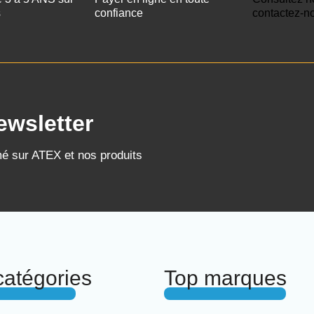
s
confiance
contactez-n
ewsletter
mé sur ATEX et nos produits
catégories
Top marques