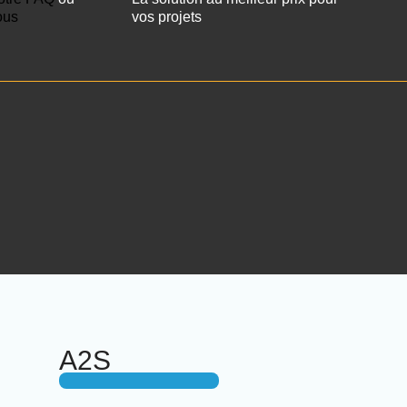
ous
vos projets
A2S