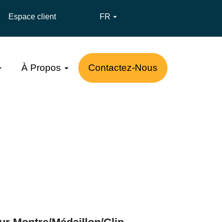
Espace client
FR

À Propos
Contactez-Nous