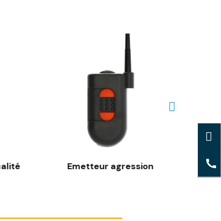
alité
Emetteur agression
Eme