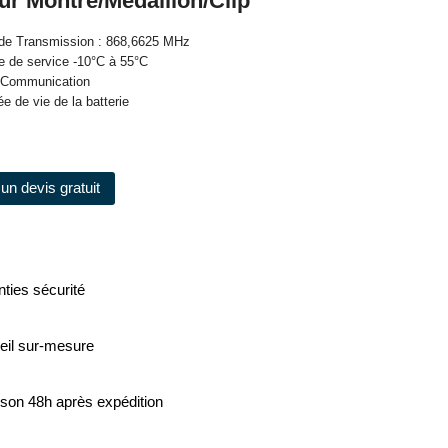
ur Montre/Médaillon/Clip
 de Transmission : 868,6625 MHz
e de service -10°C à 55°C
de Communication
e de vie de la batterie
un devis gratuit
ties sécurité
eil sur-mesure
ison 48h après expédition