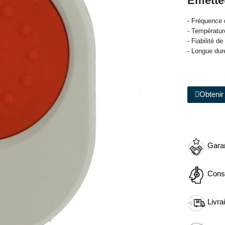
Emette
- Fréquence
- Températur
- Fiabilité 
- Longue duré
Obtenir 
Garan
Cons
Livra