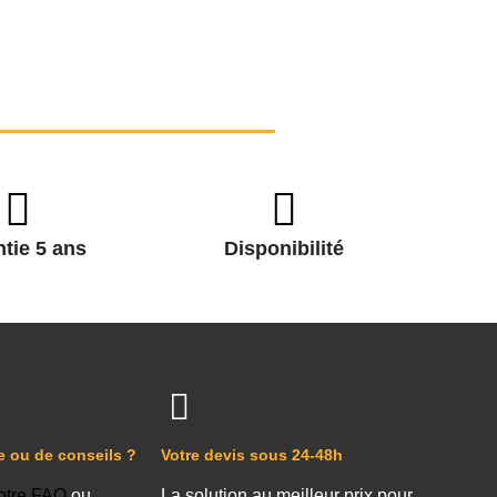
tie 5 ans
Disponibilité
e ou de conseils ?
Votre devis sous 24-48h
otre FAQ
ou
La solution au meilleur prix pour