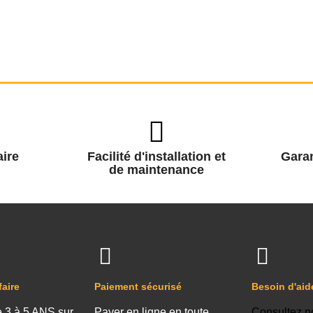
ire
Facilité d'installation et
Garan
de maintenance
faire
Paiement sécurisé
Besoin d'aid
e 3 à 5 ANS sur
Payer en ligne en toute
Consultez n