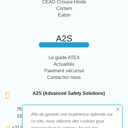
CEAG Crouse-Hinds
Cortem
Eaton
A2S
Le guide ATEX
Actualités
Paiement sécurisé
Contactez-nous
A2S (Advanced Safety Solutions)
75 Avenue Marcellin Berthelot Anthelios Bâtiment E
Afin de garantir une expérience optimale sur
13 290 Aix En Provence
ce site, nous utilisons des cookies pour
+33 (0)4 12 28 00 69
personnaliser le contenu, fournir des