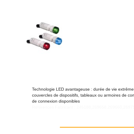
Technologie LED avantageuse : durée de vie extrêmem
couvercles de dispositifs, tableaux ou armoires de 
de connexion disponibles
Références Fabricant : 245188,269658,269660,269