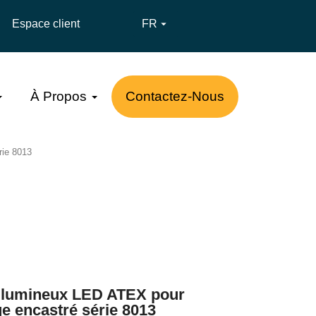
Espace client
FR

À Propos
Contactez-Nous
rie 8013
 lumineux LED ATEX pour
e encastré série 8013