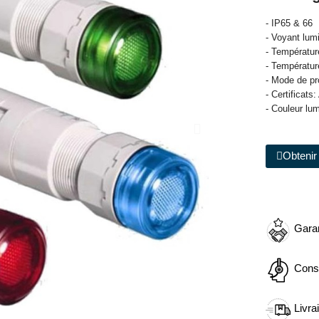
- IP65 & 66
- Voyant lu
- Températu
- Températu
- Mode de pr
- Certificat
- Couleur lum
Obtenir 
Garan
Cons
Livra