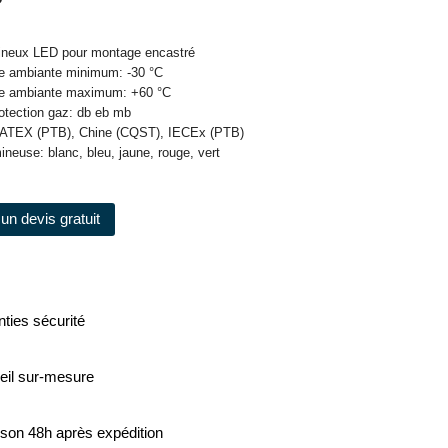
mineux LED pour montage encastré
re ambiante minimum: -30 °C
re ambiante maximum: +60 °C
otection gaz: db eb mb
s: ATEX (PTB), Chine (CQST), IECEx (PTB)
ineuse: blanc, bleu, jaune, rouge, vert
un devis gratuit
ties sécurité
eil sur-mesure
ison 48h après expédition