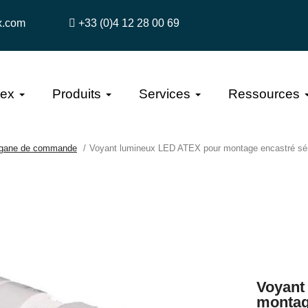
x.com
+33 (0)4 12 28 00 69
tex
Produits
Services
Ressources
gane de commande
Voyant lumineux LED ATEX pour montage encastré sé
Voyant
montag