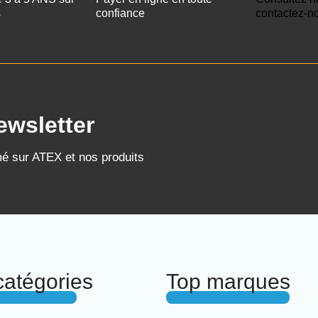
s
confiance
contactez-n
ewsletter
mé sur ATEX et nos produits
catégories
Top marques