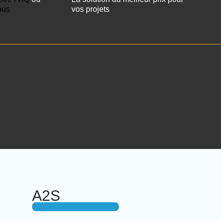
ous
vos projets
A2S