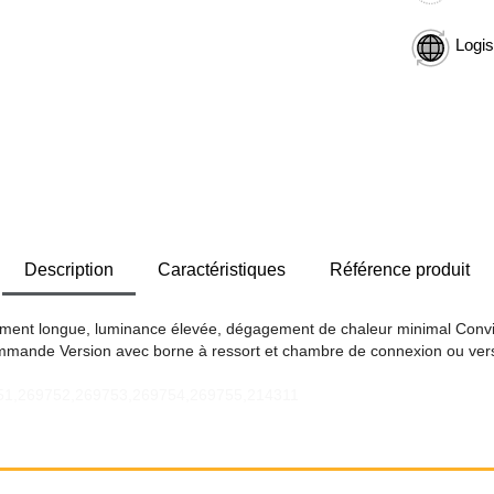
Logis
Description
Caractéristiques
Référence produit
ent longue, luminance élevée, dégagement de chaleur minimal Convient
commande Version avec borne à ressort et chambre de connexion ou ver
751,269752,269753,269754,269755,214311