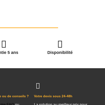
tie 5 ans
Disponibilité
e ou de conseils ?
Votre devis sous 24-48h
otre FAQ
ou
La solution au meilleur prix pour