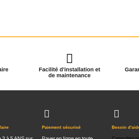
ire
Facilité d'installation et
Garan
de maintenance
faire
Paiement sécurisé
Besoin d'aid
e 3 à 5 ANS sur
Payer en ligne en toute
Consultez n