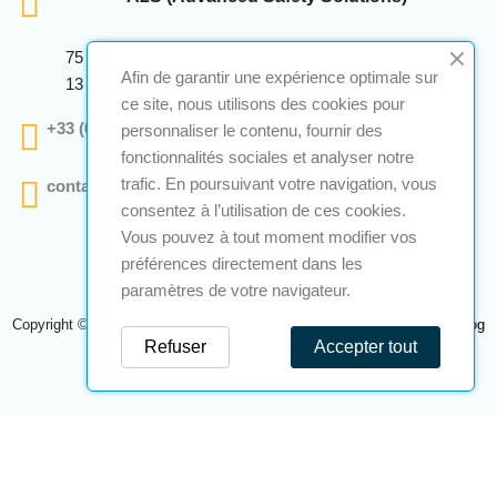
75 Avenue Marcellin Berthelot Anthelios Bâtiment E
Afin de garantir une expérience optimale sur
13 290 Aix En Provence
ce site, nous utilisons des cookies pour
+33 (0)4 12 28 00 69
personnaliser le contenu, fournir des
fonctionnalités sociales et analyser notre
trafic. En poursuivant votre navigation, vous
contact@a2s-atex.com
consentez à l’utilisation de ces cookies.
Vous pouvez à tout moment modifier vos
préférences directement dans les
paramètres de votre navigateur.
Copyright © 2026 A2S Atex. Tous droits réservés. Une réalisation
Navilog
Refuser
Accepter tout