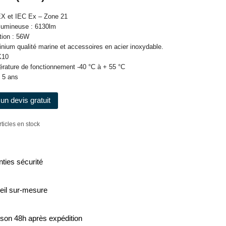
TEX et IEC Ex – Zone 21
lumineuse : 6130lm
ion : 56W
inium qualité marine et accessoires en acier inoxydable.
K10
érature de fonctionnement -40 °C à + 55 °C
e 5 ans
un devis gratuit
rticles en stock
ties sécurité
eil sur-mesure
ison 48h après expédition