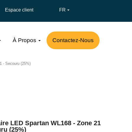
Espace client
FR

À Propos
Contactez-Nous
1 - Secouru (25%)
ire LED Spartan WL168 - Zone 21
uru (25%)