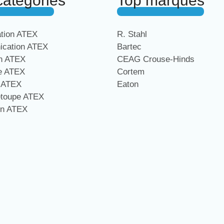
catégories
Top marques
ation ATEX
R. Stahl
cation ATEX
Bartec
on ATEX
CEAG Crouse-Hinds
ge ATEX
Cortem
e ATEX
Eaton
étoupe ATEX
on ATEX