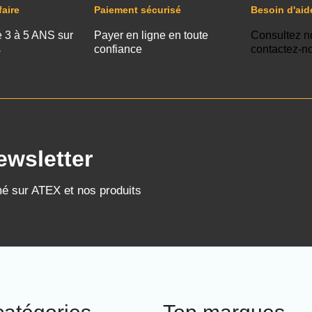
faire
Paiement sécurisé
Besoin d'aid
e 3 à 5 ANS sur
Payer en ligne en toute
Consultez n
s
confiance
contactez-n
ewsletter
mé sur ATEX et nos produits