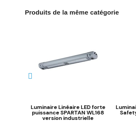
Produits de la même catégorie
 forte
Luminaire Linéaire LED forte
Luminai
WL84
puissance SPARTAN WL168
Safet
le
version industrielle