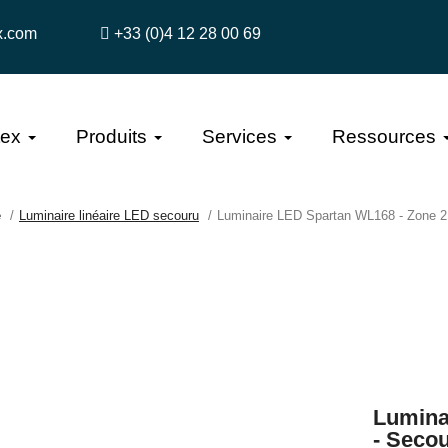
x.com
+33 (0)4 12 28 00 69
tex
Produits
Services
Ressources
e
Luminaire linéaire LED secouru
Luminaire LED Spartan WL168 - Zone 2
Lumina
- Seco