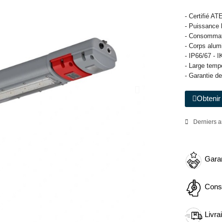
- Certifié A
- Puissance 
- Consommat
- Corps alum
- IP66/67 - I
- Large temp
- Garantie d
Obtenir 
Derniers a
Garan
Cons
Livra