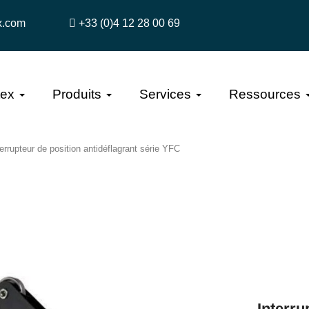
x.com
+33 (0)4 12 28 00 69
tex
Produits
Services
Ressources
terrupteur de position antidéflagrant série YFC
Interru