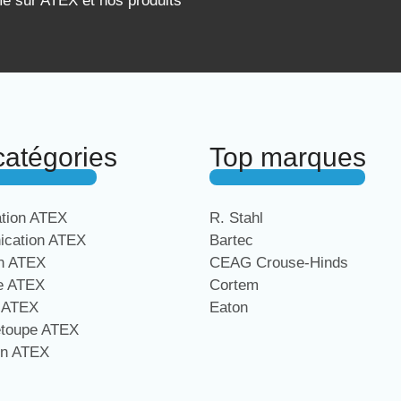
mé sur ATEX et nos produits
catégories
Top marques
ation ATEX
R. Stahl
cation ATEX
Bartec
on ATEX
CEAG Crouse-Hinds
ge ATEX
Cortem
e ATEX
Eaton
étoupe ATEX
on ATEX