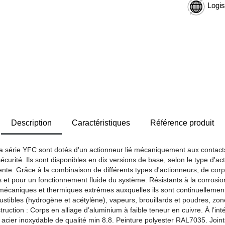
Logis
Description
Caractéristiques
Référence produit
 la série YFC sont dotés d'un actionneur lié mécaniquement aux contacts
écurité. Ils sont disponibles en dix versions de base, selon le type d'act
nte. Grâce à la combinaison de différents types d'actionneurs, de corps
et pour un fonctionnement fluide du système. Résistants à la corrosio
s mécaniques et thermiques extrêmes auxquelles ils sont continuelleme
tibles (hydrogène et acétylène), vapeurs, brouillards et poudres, zones
struction : Corps en alliage d’aluminium à faible teneur en cuivre. À l’in
acier inoxydable de qualité min 8.8. Peinture polyester RAL7035. Joints 