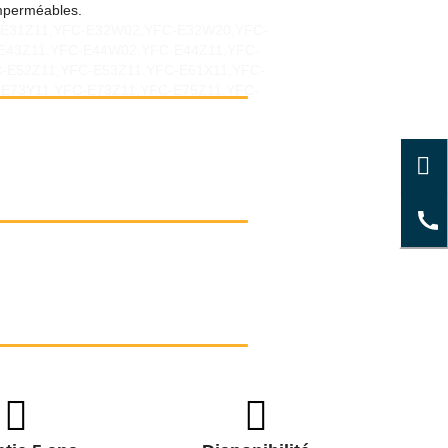
 imperméables.
C-E31Z11,YFC-E32W02,YFC-E32W20,YFC-
E43Z11,YFC-E44W02,YFC-E44Z11,YFC-
-E52Z11,YFC-E53Z11,YFC-E61X11,YFC-
E73Y11,YFC-E73Z11,YFC-E75Z11,YFC-