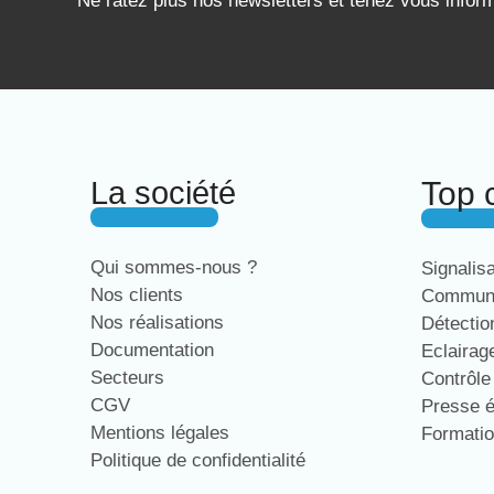
Ne ratez plus nos newsletters et tenez vous infor
La société
Top 
Qui sommes-nous ?
Signalis
Nos clients
Communi
Nos réalisations
Détecti
Documentation
Eclaira
Secteurs
Contrôl
CGV
Presse 
Mentions légales
Formati
Politique de confidentialité