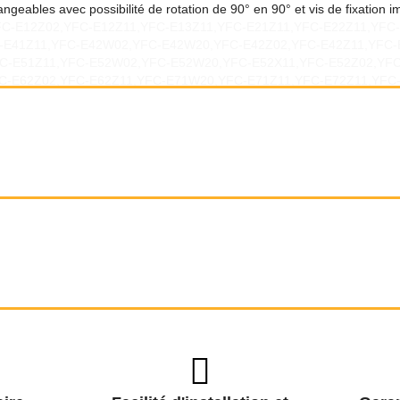
changeables avec possibilité de rotation de 90° en 90° et vis de fixation
,YFC-E12Z02,YFC-E12Z11,YFC-E13Z11,YFC-E21Z11,YFC-E22Z11,YF
C-E41Z11,YFC-E42W02,YFC-E42W20,YFC-E42Z02,YFC-E42Z11,YFC-
C-E51Z11,YFC-E52W02,YFC-E52W20,YFC-E52X11,YFC-E52Z02,YFC
C-E62Z02,YFC-E62Z11,YFC-E71W20,YFC-E71Z11,YFC-E72Z11,YFC-