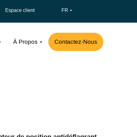
Espace client
FR

À Propos
Contactez-Nous
pteur de position antidéflagrant