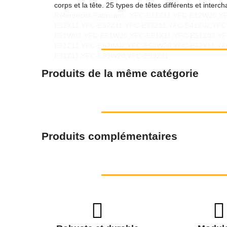
corps et la tête. 25 types de têtes différents et inter
Références Fabricant : YFC-E11Z11,YFC-E12W20
E32X11,YFC-E32Z11,YFC-E33Z11,YFC-E41Z02,YF
E51W02,YFC-E51W20,YFC-E51X11,YFC-E51Z02,YF
E61Z11,YFC-E62W02,YFC-E62W20,YFC-E62Y11,YF
E91Z11,YFC-E99W20,YFC-E99Z11
Produits de la même catégorie
Produits complémentaires