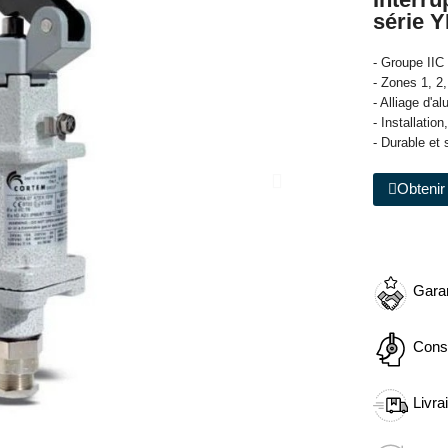
série 
- Groupe IIC
- Zones 1, 2,
- Alliage d'a
- Installatio
- Durable et
Obtenir 
Garan
Cons
Livra