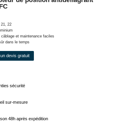
YFC
 21, 22
luminium
n, câblage et maintenance faciles
 sûr dans le temps
un devis gratuit
ties sécurité
eil sur-mesure
ison 48h après expédition