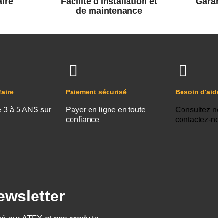
ire
Facilité d'installation et
Garan
de maintenance
faire
Paiement sécurisé
Besoin d'aid
e 3 à 5 ANS sur
Payer en ligne en toute
Consultez n
s
confiance
contactez-n
ewsletter