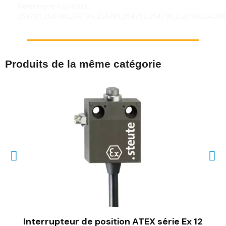
Références Fabricant :
254793,254794,254795,254796,254797,254798,254799,254800
Produits de la même catégorie
Interrupteur de position ATEX série Ex 12