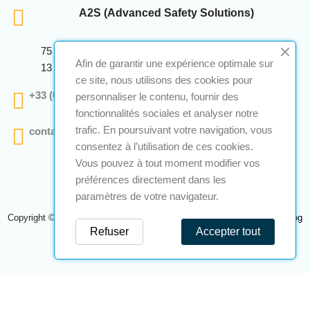
A2S (Advanced Safety Solutions)
75 Avenue Marcellin Berthelot Anthelios Bâtiment E
Afin de garantir une expérience optimale sur
13 290 Aix En Provence
ce site, nous utilisons des cookies pour
+33 (0)4 12 28 00 69
personnaliser le contenu, fournir des
fonctionnalités sociales et analyser notre
trafic. En poursuivant votre navigation, vous
contact@a2s-atex.com
consentez à l’utilisation de ces cookies.
Vous pouvez à tout moment modifier vos
préférences directement dans les
paramètres de votre navigateur.
Copyright © 2026 A2S Atex. Tous droits réservés. Une réalisation
Navilog
Refuser
Accepter tout