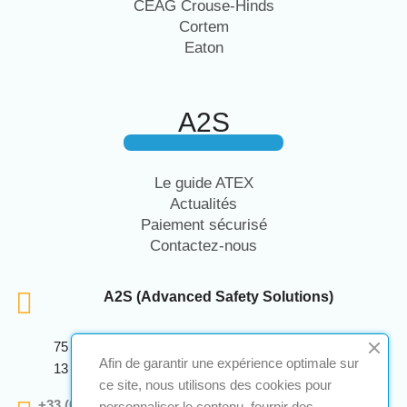
CEAG Crouse-Hinds
Cortem
Eaton
A2S
Le guide ATEX
Actualités
Paiement sécurisé
Contactez-nous
A2S (Advanced Safety Solutions)
75 Avenue Marcellin Berthelot Anthelios Bâtiment E
Afin de garantir une expérience optimale sur
13 290 Aix En Provence
ce site, nous utilisons des cookies pour
+33 (0)4 12 28 00 69
personnaliser le contenu, fournir des