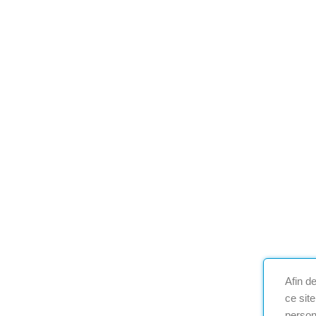
Afin d
ce sit
person