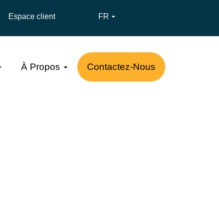
Espace client
FR

À Propos
Contactez-Nous