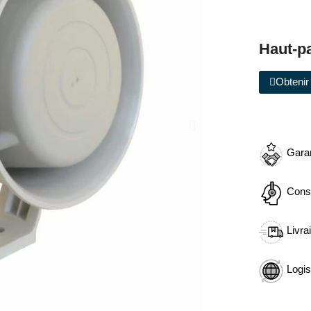
Haut-p
Obtenir 
Garan
Cons
Livra
Logis