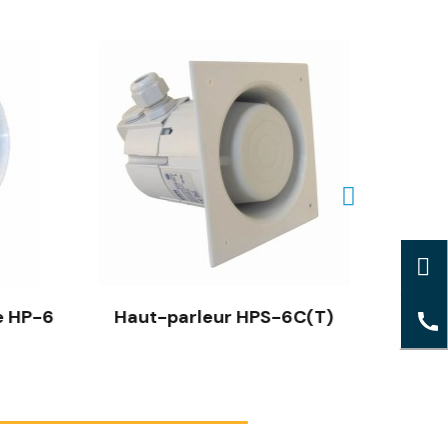
Haut-parleur miniature HP-6
Haut-parleur HPS-6C(T)
H