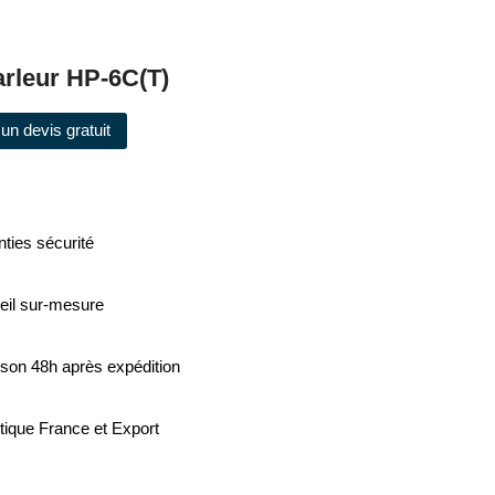
arleur HP-6C(T)
un devis gratuit
ties sécurité
eil sur-mesure
ison 48h après expédition
tique France et Export