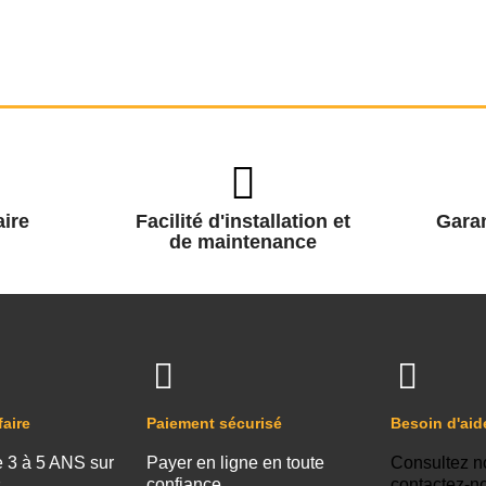
ire
Facilité d'installation et
Garan
de maintenance
faire
Paiement sécurisé
Besoin d'aid
e 3 à 5 ANS sur
Payer en ligne en toute
Consultez n
s
confiance
contactez-n