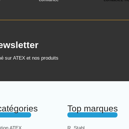
ewsletter
mé sur ATEX et nos produits
catégories
Top marques
ation ATEX
R. Stahl