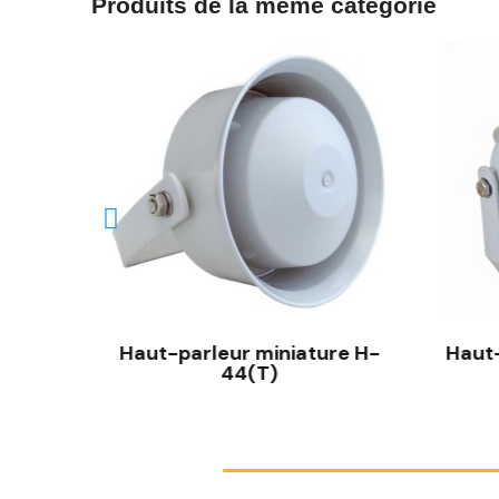
Produits de la même catégorie
e A-45
Haut-parleur miniature H-
Haut-
44(T)