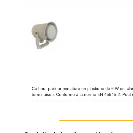
Ce haut-parleur miniature en plastique de 6 W est cla
terminaison. Conforme à la norme EN 45545-2. Peut êt
Références Fabricant : 307507,307515,307521,307