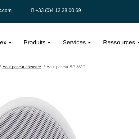
x.com
+33 (0)4 12 28 00 69
tex
Produits
Services
Ressources
Haut-parleur encastré
Haut-parleur BP-361T