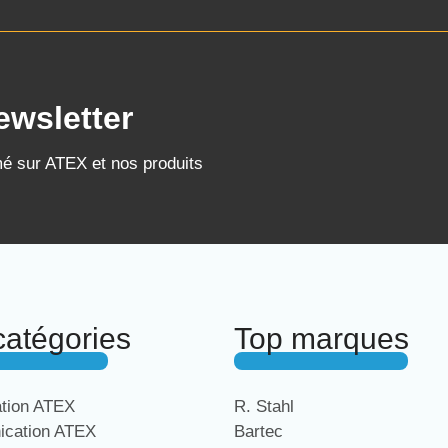
ewsletter
mé sur ATEX et nos produits
catégories
Top marques
ation ATEX
R. Stahl
cation ATEX
Bartec