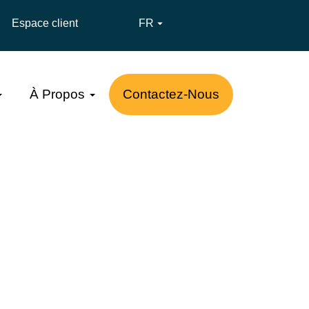
Espace client
FR

À Propos
Contactez-Nous