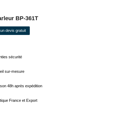
arleur BP-361T
un devis gratuit
ties sécurité
eil sur-mesure
ison 48h après expédition
tique France et Export