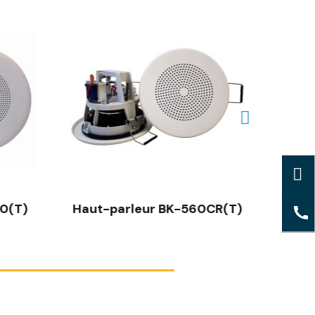
0(T)
Haut-parleur BK-560CR(T)
Hau