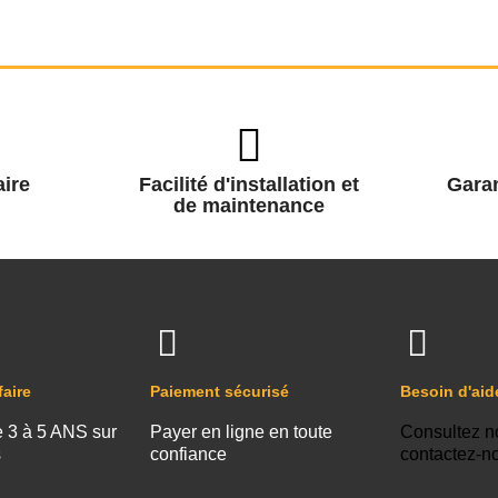
ire
Facilité d'installation et
Garan
de maintenance
faire
Paiement sécurisé
Besoin d'aid
e 3 à 5 ANS sur
Payer en ligne en toute
Consultez n
s
confiance
contactez-n