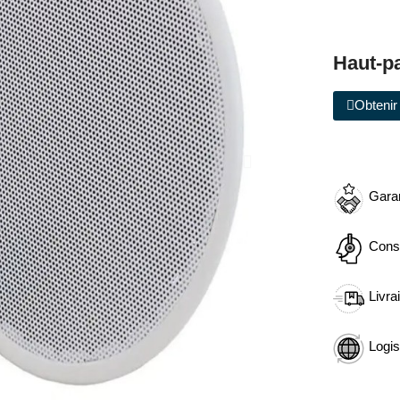
Haut-p
Obtenir 
Garan
Cons
Livra
Logis