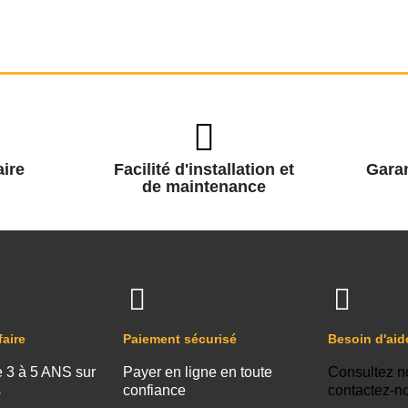
ire
Facilité d'installation et
Garan
de maintenance
faire
Paiement sécurisé
Besoin d'aid
e 3 à 5 ANS sur
Payer en ligne en toute
Consultez n
s
confiance
contactez-n