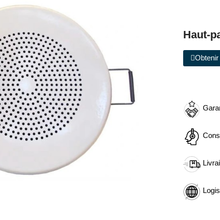
Haut-p
Obtenir 
Garan
Cons
Livra
Logis