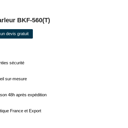
arleur BKF-560(T)
un devis gratuit
ties sécurité
eil sur-mesure
ison 48h après expédition
tique France et Export