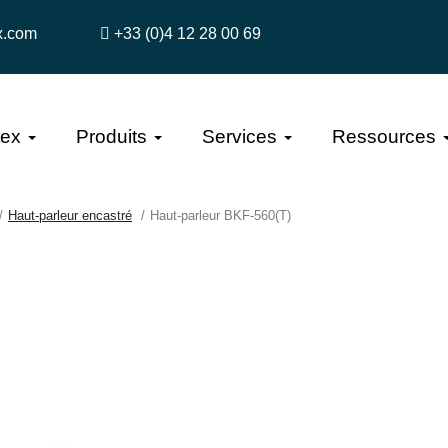
x.com
+33 (0)4 12 28 00 69
tex
Produits
Services
Ressources
Haut-parleur encastré
Haut-parleur BKF-560(T)