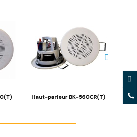
0(T)
Haut-parleur BK-560CR(T)
Hau