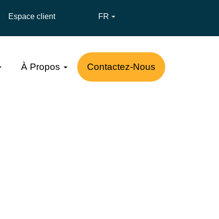
Espace client
FR

À Propos
Contactez-Nous