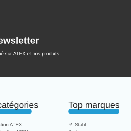
ewsletter
mé sur ATEX et nos produits
catégories
Top marques
ation ATEX
R. Stahl