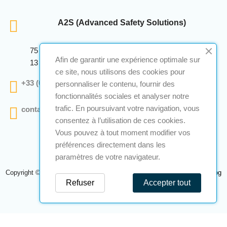
A2S (Advanced Safety Solutions)
75 Avenue Marcellin Berthelot Anthelios Bâtiment E
Afin de garantir une expérience optimale sur
13 290 Aix En Provence
ce site, nous utilisons des cookies pour
+33 (0)4 12 28 00 69
personnaliser le contenu, fournir des
fonctionnalités sociales et analyser notre
trafic. En poursuivant votre navigation, vous
contact@a2s-atex.com
consentez à l’utilisation de ces cookies.
Vous pouvez à tout moment modifier vos
préférences directement dans les
paramètres de votre navigateur.
Copyright © 2026 A2S Atex. Tous droits réservés. Une réalisation
Navilog
Refuser
Accepter tout