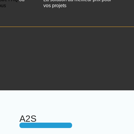
ous
vos projets
A2S