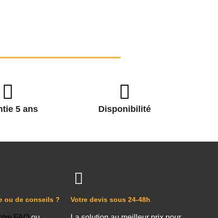
tie 5 ans
Disponibilité
e ou de conseils ?
Votre devis sous 24-48h
otre FAQ
ou
La solution au meilleur prix pour