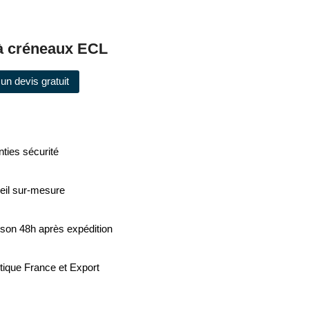
à créneaux ECL
un devis gratuit
ties sécurité
eil sur-mesure
ison 48h après expédition
tique France et Export