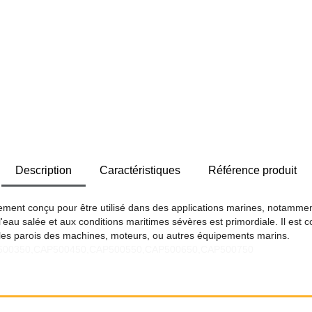
Description
Caractéristiques
Référence produit
uement conçu pour être utilisé dans des applications marines, notamme
l'eau salée et aux conditions maritimes sévères est primordiale. Il est
t les parois des machines, moteurs, ou autres équipements marins.
AP500350,CAP500450,CAP500550,CAP500650,CAP500750