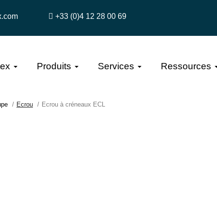
x.com
+33 (0)4 12 28 00 69
tex
Produits
Services
Ressources
upe
Ecrou
Ecrou à créneaux ECL