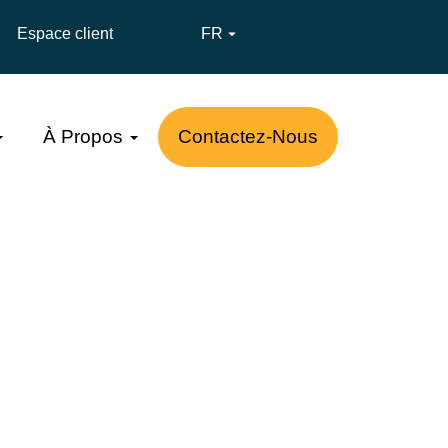
Espace client
FR

À Propos
Contactez-Nous