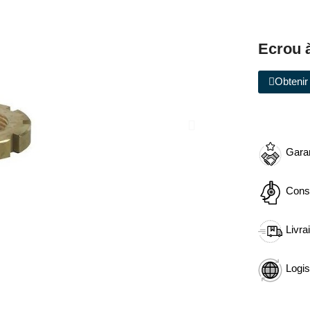
Ecrou 
Obtenir 
Garan
Cons
Livra
Logis