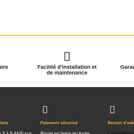
ire
Facilité d'installation et
Garan
de maintenance
faire
Paiement sécurisé
Besoin d'aid
e 3 à 5 ANS sur
Payer en ligne en toute
Consultez n