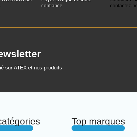
s
confiance
contactez-n
ewsletter
mé sur ATEX et nos produits
catégories
Top marques