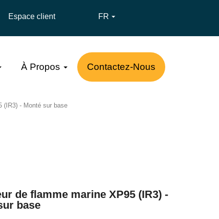
Espace client
FR

À Propos
Contactez-Nous
 (IR3) - Monté sur base
eur de flamme marine XP95 (IR3) -
sur base