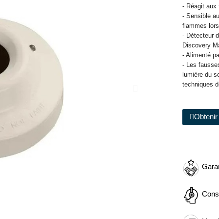
- Réagit aux
- Sensible a
flammes lor
- Détecteur 
Discovery M
- Alimenté p
- Les fausse
lumière du s
techniques d
Obtenir 
Garan
Cons