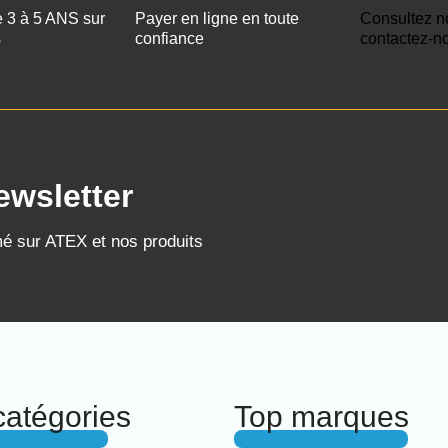
e 3 à 5 ANS sur
Payer en ligne en toute
Consultez n
s
confiance
contactez-n
ewsletter
mé sur ATEX et nos produits
catégories
Top marques