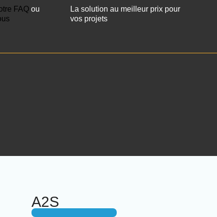
otre FAQ
ou
La solution au meilleur prix pour
ous
vos projets
A2S