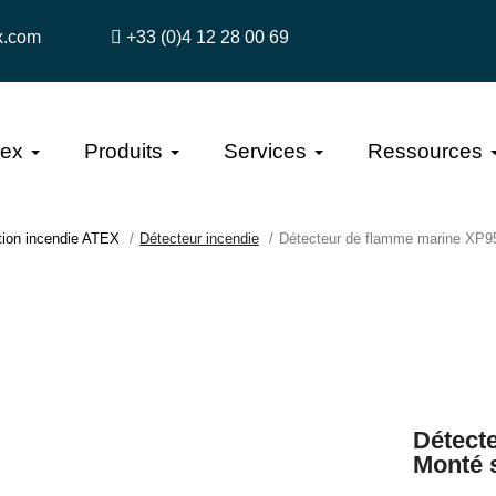
x.com
+33 (0)4 12 28 00 69
tex
Produits
Services
Ressources
tion incendie ATEX
Détecteur incendie
Détecteur de flamme marine XP95
Détect
Monté 