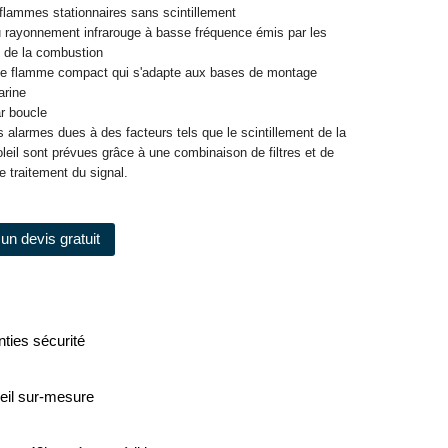
 flammes stationnaires sans scintillement
u rayonnement infrarouge à basse fréquence émis par les
s de la combustion
de flamme compact qui s'adapte aux bases de montage
arine
ar boucle
s alarmes dues à des facteurs tels que le scintillement de la
oleil sont prévues grâce à une combinaison de filtres et de
e traitement du signal.
un devis gratuit
ties sécurité
eil sur-mesure