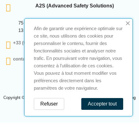
A2S (Advanced Safety Solutions)
75 Avenue Marcellin Berthelot Anthelios Bâtiment E
Afin de garantir une expérience optimale sur
13 290 Aix En Provence
ce site, nous utilisons des cookies pour
+33 (0)4 12 28 00 69
personnaliser le contenu, fournir des
fonctionnalités sociales et analyser notre
trafic. En poursuivant votre navigation, vous
contact@a2s-atex.com
consentez à l’utilisation de ces cookies.
Vous pouvez à tout moment modifier vos
préférences directement dans les
paramètres de votre navigateur.
Copyright © 2026 A2S Atex. Tous droits réservés. Une réalisation
Navilog
Refuser
Accepter tout