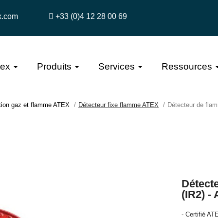
x.com
+33 (0)4 12 28 00 69
tex
Produits
Services
Ressources
tion gaz et flamme ATEX
Détecteur fixe flamme ATEX
Détecteur de flam
Détect
(IR2) -
- Certifié A