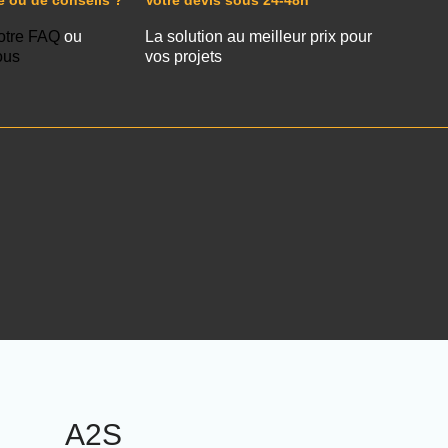
e ou de conseils ?
Votre devis sous 24-48h
otre FAQ
ou
La solution au meilleur prix pour
ous
vos projets
A2S