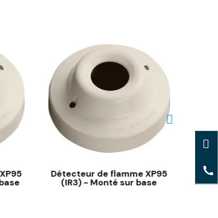
 XP95
Détecteur de flamme XP95
Dé
 base
(IR3) - Monté sur base
conv