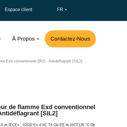
Espace client
FR

À Propos
Contactez-Nous
me Exd conventionnel (IR2) - Antidéflagrant [SIL2]
eur de flamme Exd conventionnel
 Antidéflagrant [SIL2]
TEX et IECEx : II2GD Ex d IIC T4 Gb EE tb IIICT135 °C Db