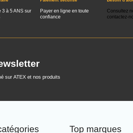
faire
Paiement sécurisé
Besoin d'aid
e 3 à 5 ANS sur
Payer en ligne en toute
Consultez n
s
confiance
contactez-n
ewsletter
mé sur ATEX et nos produits
catégories
Top marques