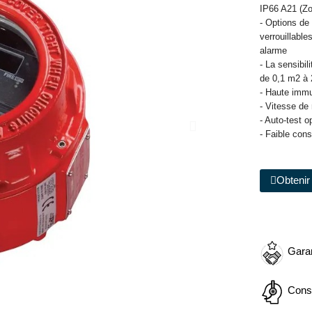
IP66 A21 (Zo
- Options de 
verrouillable
alarme
- La sensibi
de 0,1 m2 à
- Haute immu
- Vitesse de
- Auto-test o
- Faible con
Obtenir 
Garan
Cons