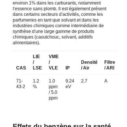
environ 1% dans les carburants, notamment
l'essence sans plomb. Il est également présent
dans certains secteurs d'activités, comme les
parfumeries en tant que solvant et dans les
industries chimiques comme intermédiaire de
synthèse d'une large gamme de produits
chimiques (caoutchouc, solvant, additifs
alimentaires).
LIE
VME
/
/
Densité
Filtre
CAS
LSE
VLE
IP
/ Air
/ ARI
71-
1.2
1.0
9.24
2.7
A
43-2
%
ppm
eV
/ 5.0
ppm
Effets du benzène sur la santé