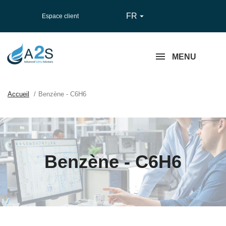
FR

Espace client
MENU
Accueil
Benzène - C6H6
Benzène - C6H6