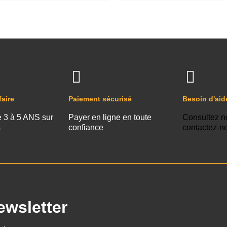
faire
Paiement sécurisé
Besoin d'aid
e 3 à 5 ANS sur
Payer en ligne en toute
Consultez n
s
confiance
contactez-n
ewsletter