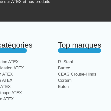
mé sur ATEX et nos produits
catégories
Top marques
ation ATEX
R. Stahl
cation ATEX
Bartec
on ATEX
CEAG Crouse-Hinds
ge ATEX
Cortem
e ATEX
Eaton
étoupe ATEX
on ATEX