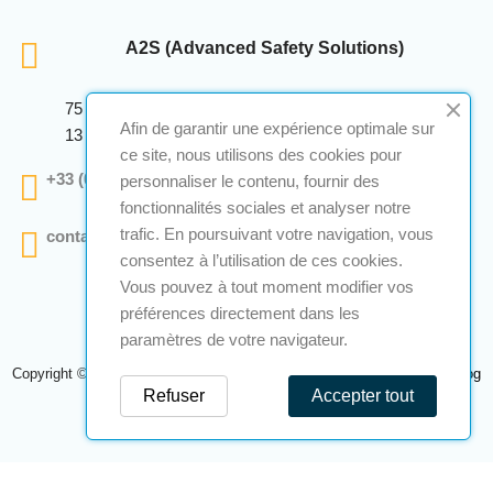
A2S (Advanced Safety Solutions)
75 Avenue Marcellin Berthelot Anthelios Bâtiment E
Afin de garantir une expérience optimale sur
13 290 Aix En Provence
ce site, nous utilisons des cookies pour
+33 (0)4 12 28 00 69
personnaliser le contenu, fournir des
fonctionnalités sociales et analyser notre
trafic. En poursuivant votre navigation, vous
contact@a2s-atex.com
consentez à l’utilisation de ces cookies.
Vous pouvez à tout moment modifier vos
préférences directement dans les
paramètres de votre navigateur.
Copyright © 2026 A2S Atex. Tous droits réservés. Une réalisation
Navilog
Refuser
Accepter tout