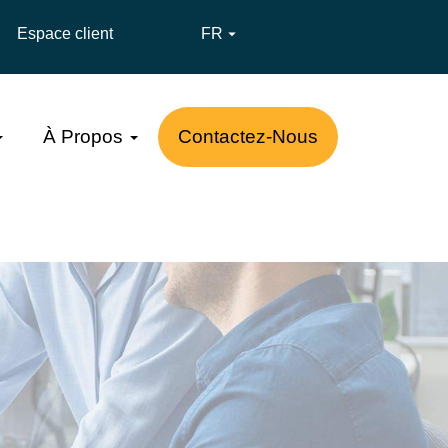
Espace client
FR

À Propos
Contactez-Nous