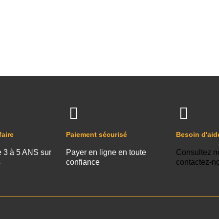
faire
Paiement sécurisé
Besoin d'aid
e 3 à 5 ANS sur
Payer en ligne en toute
Consultez n
s
confiance
contactez-n