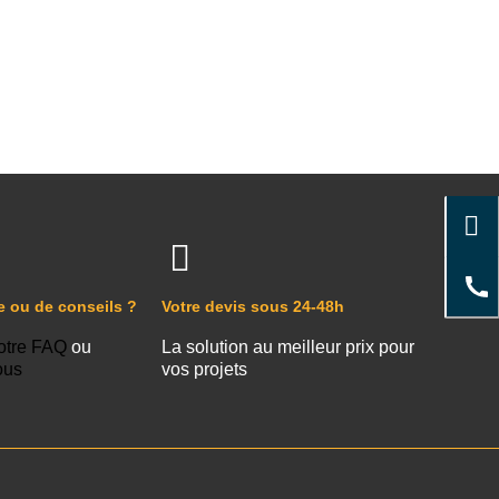
e ou de conseils ?
Votre devis sous 24-48h
otre FAQ
ou
La solution au meilleur prix pour
ous
vos projets