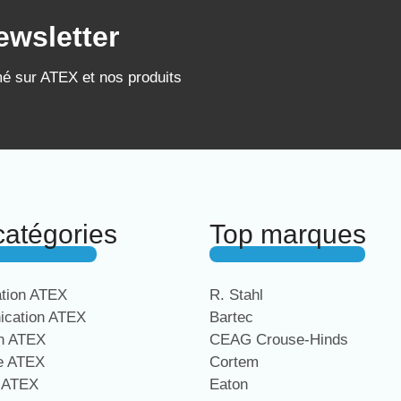
ewsletter
mé sur ATEX et nos produits
catégories
Top marques
ation ATEX
R. Stahl
cation ATEX
Bartec
on ATEX
CEAG Crouse-Hinds
ge ATEX
Cortem
e ATEX
Eaton